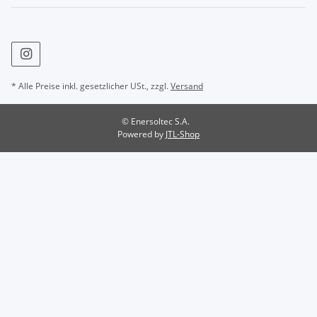
* Alle Preise inkl. gesetzlicher USt., zzgl.
Versand
© Enersoltec S.A.
Powered by
JTL-Shop